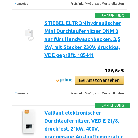
*
Preis inkl. MwSt., zzgl. Versandkosten
Anzeige
EMPFEHLUNG
STIEBEL ELTRON hydraulischer
Mini Durchlauferhitzer DNM 3
nur fürs Handwaschbecken, 3,5
kW, mit Stecker 230V, drucklos,
VDE geprüft, 185411
109,95 €
Bei Amazon ansehen
*
Preis inkl. MwSt., zzgl. Versandkosten
Anzeige
EMPFEHLUNG
Vaillant elektronischer
Durchlauferhitzer, VED E 21/8,
druckfest, 21kW, 400V,
gradgenaue Auslauftemperatur,