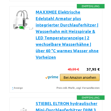
EMPFEHLUNG
MAXXMEE Elektrische
Edelstahl Armatur plus
integrierter Durchlauferhitzer |
Wasserhahn mit Heizspirale &
LED Temperaturanzeige | 2
wechselbare Wasserhähne |
über 60 °C warmes Wasser ohne
Vorheizen
49,99 €
37,95 €
Bei Amazon ansehen
*
Preis inkl. MwSt., zzgl. Versandkosten
Anzeige
EMPFEHLUNG
STIEBEL ELTRON hydraulischer
Mini-Durchlauferhitzer DHM 3