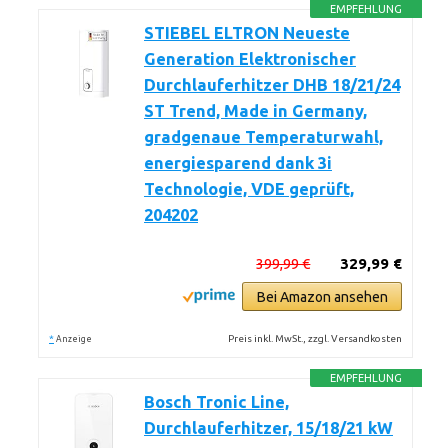
EMPFEHLUNG
STIEBEL ELTRON Neueste
Generation Elektronischer
Durchlauferhitzer DHB 18/21/24
ST Trend, Made in Germany,
gradgenaue Temperaturwahl,
energiesparend dank 3i
Technologie, VDE geprüft,
204202
399,99 €
329,99 €
Bei Amazon ansehen
*
Preis inkl. MwSt., zzgl. Versandkosten
Anzeige
EMPFEHLUNG
Bosch Tronic Line,
Durchlauferhitzer, 15/18/21 kW