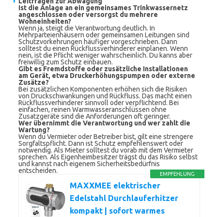
Leitfragen zur Abwägung
Ist die Anlage an ein gemeinsames Trinkwassernetz
angeschlossen oder versorgst du mehrere
Wohneinheiten?
Wenn ja, steigt die Verantwortung deutlich. In
Mehrparteienhäusern oder gemeinsamen Leitungen sind
Schutzvorkehrungen häufiger vorgeschrieben. Dann
solltest du einen Rückflussverhinderer einplanen. Wenn
nein, ist die Pflicht weniger wahrscheinlich. Du kanns aber
freiwillig zum Schutz einbauen.
Gibt es Fremdstoffe oder zusätzliche Installationen
am Gerät, etwa Druckerhöhungspumpen oder externe
Zusätze?
Bei zusätzlichen Komponenten erhöhen sich die Risiken
von Druckschwankungen und Rückfluss. Das macht einen
Rückflussverhinderer sinnvoll oder verpflichtend. Bei
einfachen, reinen Warmwasseranschlüssen ohne
Zusatzgeräte sind die Anforderungen oft geringer.
Wer übernimmt die Verantwortung und wer zahlt die
Wartung?
Wenn du Vermieter oder Betreiber bist, gilt eine strengere
Sorgfaltspflicht. Dann ist Schutz empfehlenswert oder
notwendig. Als Mieter solltest du vorab mit dem Vermieter
sprechen. Als Eigenheimbesitzer trägst du das Risiko selbst
und kannst nach eigenem Sicherheitsbedürfnis
entscheiden.
EMPFEHLUNG
MAXXMEE elektrischer
Edelstahl Durchlauferhitzer
kompakt | sofort warmes