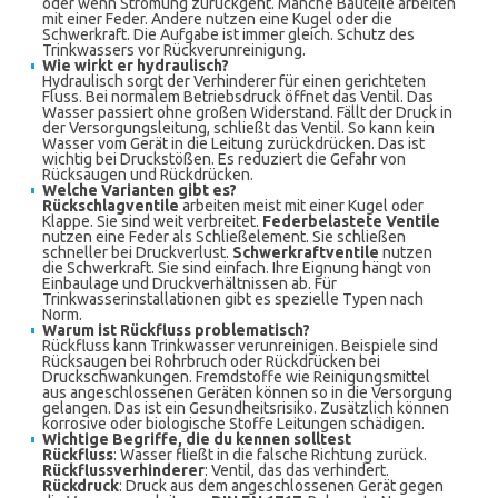
oder wenn Strömung zurückgeht. Manche Bauteile arbeiten
mit einer Feder. Andere nutzen eine Kugel oder die
Schwerkraft. Die Aufgabe ist immer gleich. Schutz des
Trinkwassers vor Rückverunreinigung.
Wie wirkt er hydraulisch?
Hydraulisch sorgt der Verhinderer für einen gerichteten
Fluss. Bei normalem Betriebsdruck öffnet das Ventil. Das
Wasser passiert ohne großen Widerstand. Fällt der Druck in
der Versorgungsleitung, schließt das Ventil. So kann kein
Wasser vom Gerät in die Leitung zurückdrücken. Das ist
wichtig bei Druckstößen. Es reduziert die Gefahr von
Rücksaugen und Rückdrücken.
Welche Varianten gibt es?
Rückschlagventile
arbeiten meist mit einer Kugel oder
Klappe. Sie sind weit verbreitet.
Federbelastete Ventile
nutzen eine Feder als Schließelement. Sie schließen
schneller bei Druckverlust.
Schwerkraftventile
nutzen
die Schwerkraft. Sie sind einfach. Ihre Eignung hängt von
Einbaulage und Druckverhältnissen ab. Für
Trinkwasserinstallationen gibt es spezielle Typen nach
Norm.
Warum ist Rückfluss problematisch?
Rückfluss kann Trinkwasser verunreinigen. Beispiele sind
Rücksaugen bei Rohrbruch oder Rückdrücken bei
Druckschwankungen. Fremdstoffe wie Reinigungsmittel
aus angeschlossenen Geräten können so in die Versorgung
gelangen. Das ist ein Gesundheitsrisiko. Zusätzlich können
korrosive oder biologische Stoffe Leitungen schädigen.
Wichtige Begriffe, die du kennen solltest
Rückfluss
: Wasser fließt in die falsche Richtung zurück.
Rückflussverhinderer
: Ventil, das das verhindert.
Rückdruck
: Druck aus dem angeschlossenen Gerät gegen