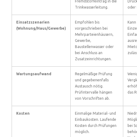
Fremdstoffeintrag in die
Druc
Trinkwasserleitung.
oder
Einsatzszenarien
Empfohlen bis
Kann 
(Wohnung/Haus/Gewerbe)
vorgeschrieben bei
Einze
Mehrparteienhäusern,
Einfa
Gewerbe,
ausre
Baustellenwasser oder
Mieto
bei Anschluss an
zuläs
Zusatzeinrichtungen.
Wartungsaufwand
Regelmäßige Prüfung
Weni
und gegebenenfalls
Vergl
Austausch nötig.
erhöh
Prüfintervalle hängen
das R
von Vorschriften ab.
Kosten
Einmalige Material- und
Niedr
Einbaukosten. Laufende
Mögli
Kosten durch Prüfungen
bei S
möglich.
behör