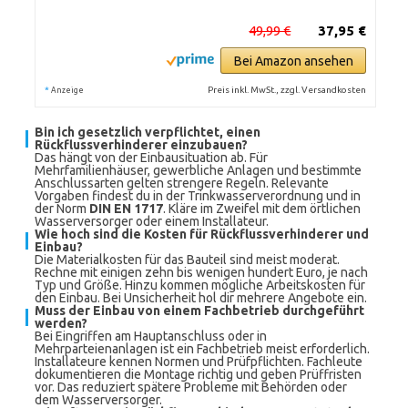
49,99 €
37,95 €
Bei Amazon ansehen
*
Preis inkl. MwSt., zzgl. Versandkosten
Anzeige
Bin ich gesetzlich verpflichtet, einen
Rückflussverhinderer einzubauen?
Das hängt von der Einbausituation ab. Für
Mehrfamilienhäuser, gewerbliche Anlagen und bestimmte
Anschlussarten gelten strengere Regeln. Relevante
Vorgaben findest du in der Trinkwasserverordnung und in
der Norm
DIN EN 1717
. Kläre im Zweifel mit dem örtlichen
Wasserversorger oder einem Installateur.
Wie hoch sind die Kosten für Rückflussverhinderer und
Einbau?
Die Materialkosten für das Bauteil sind meist moderat.
Rechne mit einigen zehn bis wenigen hundert Euro, je nach
Typ und Größe. Hinzu kommen mögliche Arbeitskosten für
den Einbau. Bei Unsicherheit hol dir mehrere Angebote ein.
Muss der Einbau von einem Fachbetrieb durchgeführt
werden?
Bei Eingriffen am Hauptanschluss oder in
Mehrparteienanlagen ist ein Fachbetrieb meist erforderlich.
Installateure kennen Normen und Prüfpflichten. Fachleute
dokumentieren die Montage richtig und geben Prüffristen
vor. Das reduziert spätere Probleme mit Behörden oder
dem Wasserversorger.