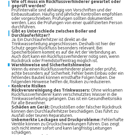
Wie oft muss ein Rückflussverhinderer gewartet oder
geprüft werden?
Prüfintervalle sind abhängig von Vorschriften und der
Einbausituation. Häufig sind jährliche Kontrollen empfohlen
oder vorgeschrieben. Prüfungen sollten dokumentiert
werden. Lass die Prüfungen von einer qualifizierten Person
durchführen.
Gibt es Unterschiede zwischen Boiler und
Durchlauferhitzer?
Ja. Ein Durchlauferhitzer ist direkt an die
Trinkwasserleitung angeschlossen. Deshalb ist hier der
Schutz gegen Rückfluss besonders relevant. Bei
Speicherboilern kommt es auf die Art der Verbindung an.
Auch dort kann ein Rückflussverhinderer nötig sein, wenn
Rückdrück oder Fremdstoffeintrag möglich ist.
Warnhinweise und Sicherheitshinweise
Wenn du einen Rückflussverhinderer planst oder prüfst,
achte besonders auf Sicherheit. Fehler beim Einbau oder ein
fehlendes Bauteil können ernsthafte Folgen haben. Die
folgenden Hinweise helfen dir, Risiken zu reduzieren.
Konkrete Risiken
Rückverunreinigung des Trinkwassers:
Ohne wirksamen
Rückflussverhinderer kann verschmutztes Wasser in die
Trinkwasserleitung gelangen. Das ist ein Gesundheitsrisiko
für alle Bewohner.
Schäden am Gerät:
Druckstößen oder falscher Rückdruck
können den Durchlauferhitzer beschädigen. Das führt zu
Ausfall oder teuren Reparaturen.
Unbemerkte Leckagen und Druckprobleme:
Fehlerhafte
Ventile können zu Druckschwankungen führen. Das zeigt
sich nicht immer sofort und kann langfristig Leitungen
schädigen.