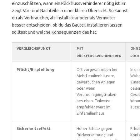
einzuschätzen, wann ein Rückflussverhinderer nötig ist. Er
zeigt Vor- und Nachteile in einer klaren Übersicht. So kannst
du als Verbraucher, als Installateur oder als Vermieter
besser entscheiden, ob du das Bauteil installieren lassen
solltest und welche Konsequenzen das hat.
VERGLEICHSPUNKT
MIT
OHN
RÜCKFLUSSVERHINDERER
RÜCK
Pflicht/Empfehlung
Oft vorgeschrieben bei
In ei
Mehrfamilienhäusern,
Wohni
gewerblichen Anlagen
Zusat
oder wenn
geleg
Verunreinigungsrisiken
Geset
bestehen. Teilweise
könne
empfehlenswert im
aussc
Einfamilienhaus.
Sicherheitseffekt
Hoher Schutz gegen
Erhöh
Rückverkeimung und
Konta