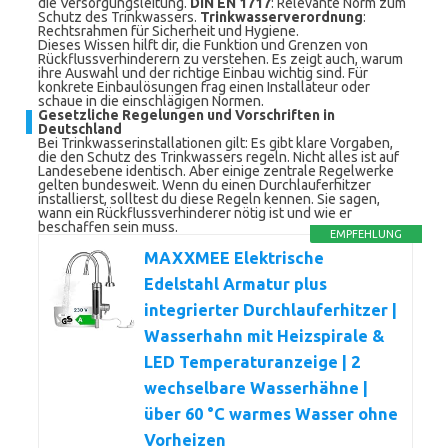
die Versorgungsleitung.
DIN EN 1717
: Relevante Norm zum
Schutz des Trinkwassers.
Trinkwasserverordnung
:
Rechtsrahmen für Sicherheit und Hygiene.
Dieses Wissen hilft dir, die Funktion und Grenzen von
Rückflussverhinderern zu verstehen. Es zeigt auch, warum
ihre Auswahl und der richtige Einbau wichtig sind. Für
konkrete Einbaulösungen frag einen Installateur oder
schaue in die einschlägigen Normen.
Gesetzliche Regelungen und Vorschriften in
Deutschland
Bei Trinkwasserinstallationen gilt: Es gibt klare Vorgaben,
die den Schutz des Trinkwassers regeln. Nicht alles ist auf
Landesebene identisch. Aber einige zentrale Regelwerke
gelten bundesweit. Wenn du einen Durchlauferhitzer
installierst, solltest du diese Regeln kennen. Sie sagen,
wann ein Rückflussverhinderer nötig ist und wie er
beschaffen sein muss.
EMPFEHLUNG
MAXXMEE Elektrische
Edelstahl Armatur plus
integrierter Durchlauferhitzer |
Wasserhahn mit Heizspirale &
LED Temperaturanzeige | 2
wechselbare Wasserhähne |
über 60 °C warmes Wasser ohne
Vorheizen