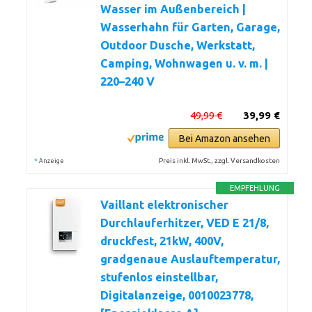
Wasser im Außenbereich |
Wasserhahn für Garten, Garage,
Outdoor Dusche, Werkstatt,
Camping, Wohnwagen u. v. m. |
220–240 V
49,99 €
39,99 €
Bei Amazon ansehen
*
Preis inkl. MwSt., zzgl. Versandkosten
Anzeige
EMPFEHLUNG
Vaillant elektronischer
Durchlauferhitzer, VED E 21/8,
druckfest, 21kW, 400V,
gradgenaue Auslauftemperatur,
stufenlos einstellbar,
Digitalanzeige, 0010023778,