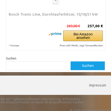
Bosch Tronic Line, Durchlauferhitzer, 15/18/21 kW
269,00 €
257,00 €
Bei Amazon
ansehen
*
Preis inkl. MwSt., zzgl. Versandkosten
Anzeige
Suchen
Suchen
Impressum
die mit * gekennzeichneten Links sind sog. Affiliatelinks.
Als Amazon-Partner verdiene ich an qualifizierten Käufen!
© 2024 Ostsee-Ventures UG