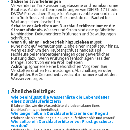
Sicherheitsvorkehrungen
Verwende für Trinkwasser zugelassene und normkonforme
Bauteile. Achte auf Kennzeichnungen wie DIN EN 1717 oder
DVGW-Prüfzeichen. Sorge für Absperrventile vor und nach
dem Rückflussverhinderer. So kannst du das Bauteil bei
Wartung sicher abschotten.
Schalte vor Arbeiten am Durchlauferhitzer immer die
Stromzufuhr ab.
Wasser und Strom sind eine gefährliche
Kombination. Dokumentiere Prüfungen und Bewilligungen
schriftlich.
Wann du einen Fachbetrieb hinzuziehen musst
Ruhe nicht auf Vermutungen. Ziehe einen Installateur hinzu,
wenn es sich um den Hauptanschluss handelt. Hol
Fachleute bei Mehrparteienanlagen oder gewerblicher
Nutzung dazu. Wenn Prüfungen fehlschlagen, lass den
Mangel sofort von einem Profi beheben.
Achtung:
Ignoriere keine behördlichen Vorgaben. Bei
Verstößen drohen Nachrüstungen, Abschaltungen oder
Bußgelder. Bei Gesundheitsverdacht informiere sofort den
Wasserversorger.
Ähnliche Beiträge:
Wie beeinflusst die Wasserhärte die Lebensdauer
eines Durchlauferhitzers?
Erfahren Sie, wie die Wasserhärte die Lebensdauer Ihres
Durchlauferhitzers beeinflusst...
Wie lange hält ein Durchlauferhitzer in der Regel?
Erfahren Sie hier, wie lange ein Durchlauferhitzer hält und worauf...
Wie sollte ein Durchlauferhitzer vor Frost geschützt
werden?
Erfahren Sie, wie Sie Ihren Durchlauferhitzer effektiv vor Frost