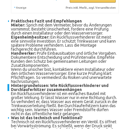
*
Preis inkl. MwSt., zzgl. Versandkosten
Anzeige
Praktisches Fazit und Empfehlungen
Mieter:
Sprich mit dem Vermieter, bevor du Änderungen
vornimmst. Besteht Unsicherheit, fordere eine Prüfung
durch einen Installateur oder den Wasserversorger.
Eigenheimbesitzer:
Ein Rückflussverhinderer ist meist
eine sinnvolle Investition. Er schützt Trinkwasser und kann
spätere Probleme verhindern. Lass die Montage
fachgerecht durchführen.
Handwerker:
Prüfe Einbausituation und örtliche Vorgaben.
Dokumentiere Entscheidung und Prüfintervalle. Empfehle
Kunden den Schutz bei gemeinsamen Leitungen oder
Zusatzkomponenten.
Wenn du unsicher bist, kontaktiere einen Installateur oder
den örtlichen Wasserversorger. Eine kurze Prüfung klärt
Pflichtfragen. So vermeidest du Risiken und unerwartete
Nachrüstungen.
Hintergrundwissen: Wie Rückflussverhinderer und
Durchlauferhitzer zusammenhängen
Ein Rückflussverhinderer ist ein einfaches Bauteil mit
großer Wirkung. Er lässt Wasser nur in eine Richtung durch.
So verhindert er, dass Wasser aus einem Gerät zurück in die
Trinkwasserleitung fließt. Bei Durchlauferhitzern kann das
wichtig sein. Warmes Wasser oder Fremdstoffe dürfen
nicht in das öffentliche Netz gelangen.
Was ist das technisch und funktional?
Technisch ist ein Rückflussverhinderer ein Ventil. Es öffnet
bei Vorwärtsströmung. Es schließt, wenn der Druck sinkt