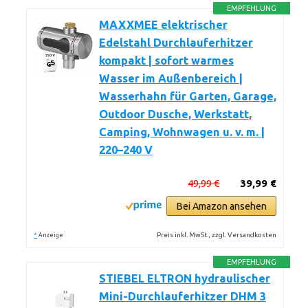
EMPFEHLUNG
MAXXMEE elektrischer
Edelstahl Durchlauferhitzer
kompakt | sofort warmes
Wasser im Außenbereich |
Wasserhahn für Garten, Garage,
Outdoor Dusche, Werkstatt,
Camping, Wohnwagen u. v. m. |
220–240 V
49,99 €
39,99 €
Bei Amazon ansehen
*
Preis inkl. MwSt., zzgl. Versandkosten
Anzeige
EMPFEHLUNG
STIEBEL ELTRON hydraulischer
Mini-Durchlauferhitzer DHM 3