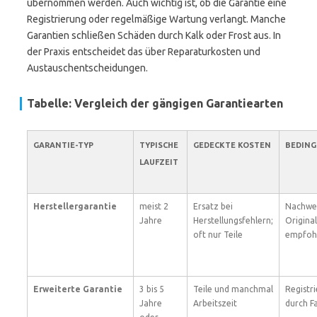
übernommen werden. Auch wichtig ist, ob die Garantie eine
Registrierung oder regelmäßige Wartung verlangt. Manche
Garantien schließen Schäden durch Kalk oder Frost aus. In
der Praxis entscheidet das über Reparaturkosten und
Austauschentscheidungen.
Tabelle: Vergleich der gängigen Garantiearten
GARANTIE-TYP
TYPISCHE
GEDECKTE KOSTEN
BEDIN
LAUFZEIT
Herstellergarantie
meist 2
Ersatz bei
Nachwei
Jahre
Herstellungsfehlern;
Original
oft nur Teile
empfoh
Erweiterte Garantie
3 bis 5
Teile und manchmal
Registr
Jahre
Arbeitszeit
durch F