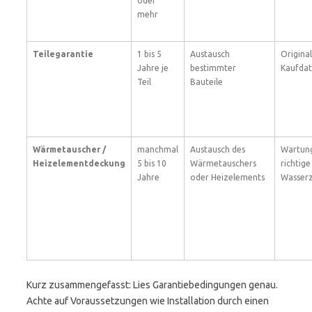
oder
mehr
Teilegarantie
1 bis 5
Austausch
Original
Jahre je
bestimmter
Kaufda
Teil
Bauteile
Wärmetauscher /
manchmal
Austausch des
Wartung
Heizelementdeckung
5 bis 10
Wärmetauschers
richtige
Jahre
oder Heizelements
Wasser
Kurz zusammengefasst: Lies Garantiebedingungen genau.
Achte auf Voraussetzungen wie Installation durch einen