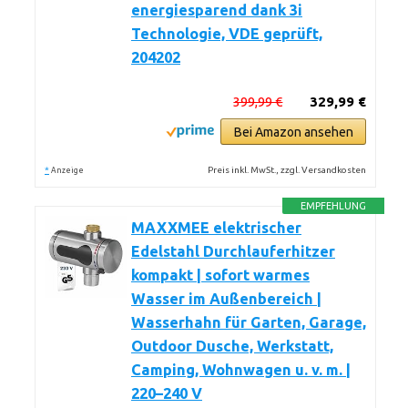
energiesparend dank 3i
Technologie, VDE geprüft,
204202
399,99 €
329,99 €
Bei Amazon ansehen
*
Preis inkl. MwSt., zzgl. Versandkosten
Anzeige
EMPFEHLUNG
MAXXMEE elektrischer
Edelstahl Durchlauferhitzer
kompakt | sofort warmes
Wasser im Außenbereich |
Wasserhahn für Garten, Garage,
Outdoor Dusche, Werkstatt,
Camping, Wohnwagen u. v. m. |
220–240 V