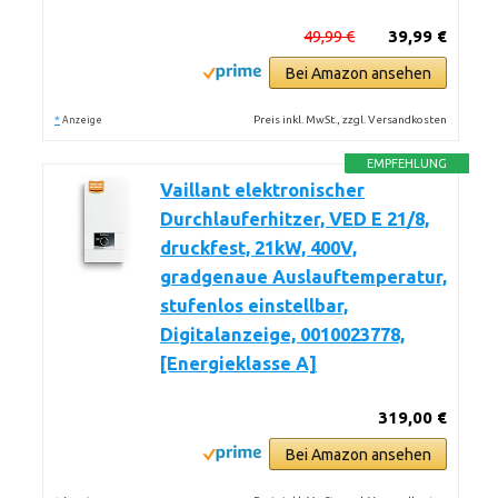
49,99 €
39,99 €
Bei Amazon ansehen
*
Preis inkl. MwSt., zzgl. Versandkosten
Anzeige
EMPFEHLUNG
Vaillant elektronischer
Durchlauferhitzer, VED E 21/8,
druckfest, 21kW, 400V,
gradgenaue Auslauftemperatur,
stufenlos einstellbar,
Digitalanzeige, 0010023778,
[Energieklasse A]
319,00 €
Bei Amazon ansehen