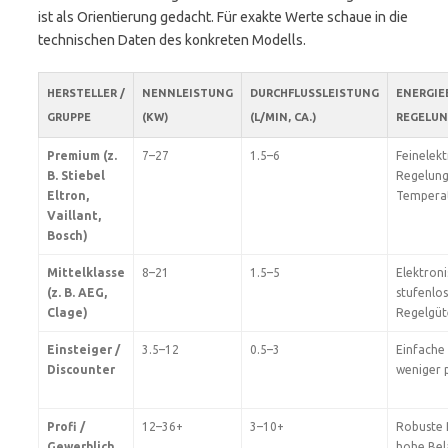
ist als Orientierung gedacht. Für exakte Werte schaue in die
technischen Daten des konkreten Modells.
HERSTELLER /
NENNLEISTUNG
DURCHFLUSSLEISTUNG
ENERGIEE
GRUPPE
(KW)
(L/MIN, CA.)
REGELU
Premium (z.
7–27
1.5–6
Feinelek
B. Stiebel
Regelung
Eltron,
Tempera
Vaillant,
Bosch)
Mittelklasse
8–21
1.5–5
Elektron
(z. B. AEG,
stufenlos
Clage)
Regelgüt
Einsteiger /
3.5–12
0.5–3
Einfache
Discounter
weniger 
Profi /
12–36+
3–10+
Robuste 
Gewerblich
hohe Bel