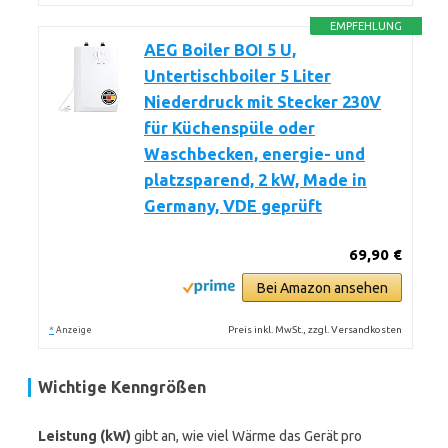
EMPFEHLUNG
AEG Boiler BOI 5 U,
Untertischboiler 5 Liter
Niederdruck mit Stecker 230V
für Küchenspüle oder
Waschbecken, energie- und
platzsparend, 2 kW, Made in
Germany, VDE geprüft
69,90 €
Bei Amazon ansehen
*
Preis inkl. MwSt., zzgl. Versandkosten
Anzeige
Wichtige Kenngrößen
Leistung (kW)
gibt an, wie viel Wärme das Gerät pro