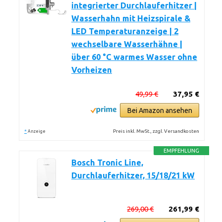
integrierter Durchlauferhitzer |
Wasserhahn mit Heizspirale &
LED Temperaturanzeige | 2
wechselbare Wasserhähne |
über 60 °C warmes Wasser ohne
Vorheizen
49,99 €
37,95 €
Bei Amazon ansehen
*
Preis inkl. MwSt., zzgl. Versandkosten
Anzeige
EMPFEHLUNG
Bosch Tronic Line,
Durchlauferhitzer, 15/18/21 kW
269,00 €
261,99 €