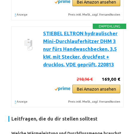
Bei Amazon ansehen
*
Preis inkl. MwSt., zzgl. Versandkosten
Anzeige
EMPFEHLUNG
STIEBEL ELTRON hydraulischer
Mini-Durchlauferhitzer DHM 3
nur fürs Handwaschbecken, 3,5
kW, mit Stecker, druckfest +
drucklos, VDE geprüft, 220813
218,96 €
169,00 €
Bei Amazon ansehen
*
Preis inkl. MwSt., zzgl. Versandkosten
Anzeige
Leitfragen, die du dir stellen solltest
Welche Wärmeleistung und Durchflussmenge brauchst