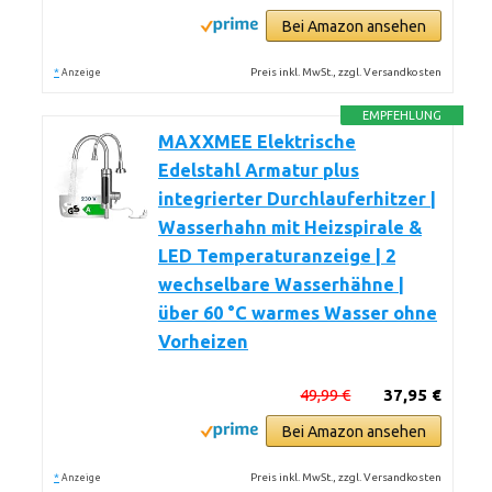
Bei Amazon ansehen
*
Preis inkl. MwSt., zzgl. Versandkosten
Anzeige
EMPFEHLUNG
MAXXMEE Elektrische
Edelstahl Armatur plus
integrierter Durchlauferhitzer |
Wasserhahn mit Heizspirale &
LED Temperaturanzeige | 2
wechselbare Wasserhähne |
über 60 °C warmes Wasser ohne
Vorheizen
49,99 €
37,95 €
Bei Amazon ansehen
*
Preis inkl. MwSt., zzgl. Versandkosten
Anzeige