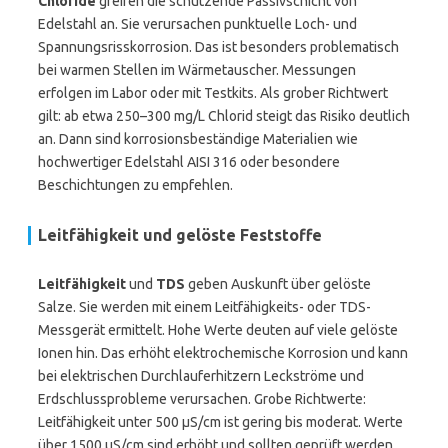
Chloride
greifen die schützende Passivschicht von
Edelstahl an. Sie verursachen punktuelle Loch- und
Spannungsrisskorrosion. Das ist besonders problematisch
bei warmen Stellen im Wärmetauscher. Messungen
erfolgen im Labor oder mit Testkits. Als grober Richtwert
gilt: ab etwa 250–300 mg/L Chlorid steigt das Risiko deutlich
an. Dann sind korrosionsbeständige Materialien wie
hochwertiger Edelstahl AISI 316 oder besondere
Beschichtungen zu empfehlen.
Leitfähigkeit und gelöste Feststoffe
Leitfähigkeit
und
TDS
geben Auskunft über gelöste
Salze. Sie werden mit einem Leitfähigkeits- oder TDS-
Messgerät ermittelt. Hohe Werte deuten auf viele gelöste
Ionen hin. Das erhöht elektrochemische Korrosion und kann
bei elektrischen Durchlauferhitzern Leckströme und
Erdschlussprobleme verursachen. Grobe Richtwerte:
Leitfähigkeit unter 500 µS/cm ist gering bis moderat. Werte
über 1500 µS/cm sind erhöht und sollten geprüft werden.