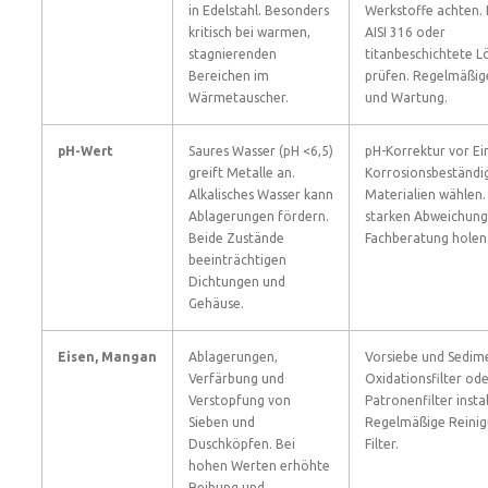
in Edelstahl. Besonders
Werkstoffe achten. 
kritisch bei warmen,
AISI 316 oder
stagnierenden
titanbeschichtete 
Bereichen im
prüfen. Regelmäßig
Wärmetauscher.
und Wartung.
pH-Wert
Saures Wasser (pH <6,5)
pH-Korrektur vor Ei
greift Metalle an.
Korrosionsbeständi
Alkalisches Wasser kann
Materialien wählen.
Ablagerungen fördern.
starken Abweichun
Beide Zustände
Fachberatung holen
beeinträchtigen
Dichtungen und
Gehäuse.
Eisen, Mangan
Ablagerungen,
Vorsiebe und Sedime
Verfärbung und
Oxidationsfilter od
Verstopfung von
Patronenfilter instal
Sieben und
Regelmäßige Reinig
Duschköpfen. Bei
Filter.
hohen Werten erhöhte
Reibung und