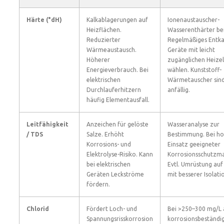
Härte (°dH)
Kalkablagerungen auf
Ionenaustauscher-
Heizflächen.
Wasserenthärter bei
Reduzierter
Regelmäßiges Entka
Wärmeaustausch.
Geräte mit leicht
Höherer
zugänglichen Heiz
Energieverbrauch. Bei
wählen. Kunststoff-
elektrischen
Wärmetauscher sind
Durchlauferhitzern
anfällig.
häufig Elementausfall.
Leitfähigkeit
Anzeichen für gelöste
Wasseranalyse zur
/ TDS
Salze. Erhöht
Bestimmung. Bei h
Korrosions- und
Einsatz geeigneter
Elektrolyse-Risiko. Kann
Korrosionsschutzm
bei elektrischen
Evtl. Umrüstung auf
Geräten Leckströme
mit besserer Isolati
fördern.
Chlorid
Fördert Loch- und
Bei >250–300 mg/L 
Spannungsrisskorrosion
korrosionsbeständi