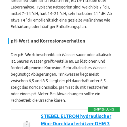
Messmethoden sind Teststreifen, EDTA-Titration oder
Laboranalyse. Typische Kategorien sind: weich bis 7 °dH,
mittel 7–14 °dH, hart 14–21 °dH, sehr hart über 21 °dH. Ab
etwa 14 °dH empfiehlt sich eine gezielte Maßnahme wie
Enthärtung oder häufiger Entkalkungsplan.
pH-Wert und Korrosionsverhalten
Der
pH-Wert
beschreibt, ob Wasser sauer oder alkalisch
ist. Saures Wasser greift Metalle an. Es löst Ionen und
fördert allgemeine Korrosion. Sehr alkalisches Wasser
begünstigt Ablagerungen. Trinkwasser liegt meist
zwischen 6,5 und 8,5. Liegt der pH dauerhaft unter 6,5
steigt das Korrosionsrisiko. pH misst du mit Teststreifen
oder einem pH-Meter. Bei Abweichungen sollte ein
Fachbetrieb die Ursache klären.
EMPFEHLUNG
STIEBEL ELTRON hydraulischer
Mini-Durchlauferhitzer DHM 3