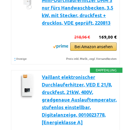
Mini-Durchlauferhitzer DHM 3
nur fürs Handwaschbecken, 3,5
kW, mit Stecker, druckfest +
drucklos, VDE geprüft, 220813
218,96 €
169,00 €
Bei Amazon ansehen
*
Preis inkl. MwSt., zzgl. Versandkosten
Anzeige
EMPFEHLUNG
Vaillant elektronischer
Durchlauferhitzer, VED E 21/8,
druckfest, 21kW, 400V,
gradgenaue Auslauftemperatur,
stufenlos einstellbar,
Digitalanzeige, 0010023778,
[Energieklasse A]