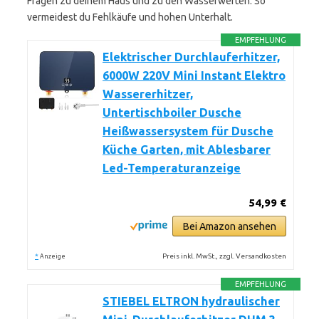
Fragen zu deinem Haus und zu den Wasserwerten. So
vermeidest du Fehlkäufe und hohen Unterhalt.
EMPFEHLUNG
Elektrischer Durchlauferhitzer,
6000W 220V Mini Instant Elektro
Wassererhitzer,
Untertischboiler Dusche
Heißwassersystem für Dusche
Küche Garten, mit Ablesbarer
Led-Temperaturanzeige
54,99 €
Bei Amazon ansehen
*
Preis inkl. MwSt., zzgl. Versandkosten
Anzeige
EMPFEHLUNG
STIEBEL ELTRON hydraulischer