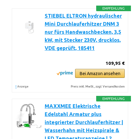
EMPFEHLUNG
STIEBEL ELTRON hydraulischer
Mini Durchlauferhitzer DNM 3
nur fürs Handwaschbecken, 3,5
kW, mit Stecker 230V, drucklos,
VDE geprüft, 185411
109,95 €
Bei Amazon ansehen
*
Preis inkl. MwSt., zzgl. Versandkosten
Anzeige
EMPFEHLUNG
MAXXMEE Elektrische
Edelstahl Armatur plus
integrierter Durchlauferhitzer |
Wasserhahn mit Heizspirale &
LED Temperaturanzeige | 2