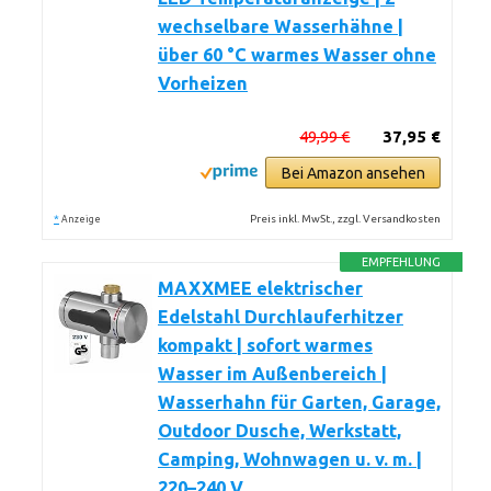
wechselbare Wasserhähne |
über 60 °C warmes Wasser ohne
Vorheizen
49,99 €
37,95 €
Bei Amazon ansehen
*
Preis inkl. MwSt., zzgl. Versandkosten
Anzeige
EMPFEHLUNG
MAXXMEE elektrischer
Edelstahl Durchlauferhitzer
kompakt | sofort warmes
Wasser im Außenbereich |
Wasserhahn für Garten, Garage,
Outdoor Dusche, Werkstatt,
Camping, Wohnwagen u. v. m. |
220–240 V