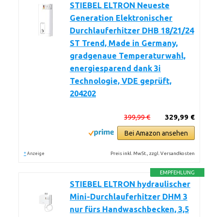
STIEBEL ELTRON Neueste
Generation Elektronischer
Durchlauferhitzer DHB 18/21/24
ST Trend, Made in Germany,
gradgenaue Temperaturwahl,
energiesparend dank 3i
Technologie, VDE geprüft,
204202
399,99 €
329,99 €
Bei Amazon ansehen
*
Preis inkl. MwSt., zzgl. Versandkosten
Anzeige
EMPFEHLUNG
STIEBEL ELTRON hydraulischer
Mini-Durchlauferhitzer DHM 3
nur fürs Handwaschbecken, 3,5