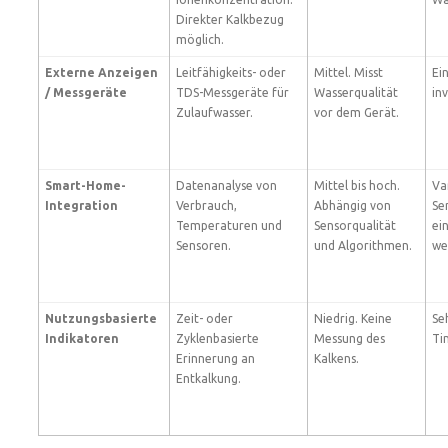
Direkter Kalkbezug
möglich.
Externe Anzeigen
Leitfähigkeits- oder
Mittel. Misst
Ei
/ Messgeräte
TDS-Messgeräte für
Wasserqualität
inv
Zulaufwasser.
vor dem Gerät.
Smart-Home-
Datenanalyse von
Mittel bis hoch.
Va
Integration
Verbrauch,
Abhängig von
Se
Temperaturen und
Sensorqualität
ei
Sensoren.
und Algorithmen.
we
Nutzungsbasierte
Zeit- oder
Niedrig. Keine
Se
Indikatoren
Zyklenbasierte
Messung des
Ti
Erinnerung an
Kalkens.
Entkalkung.