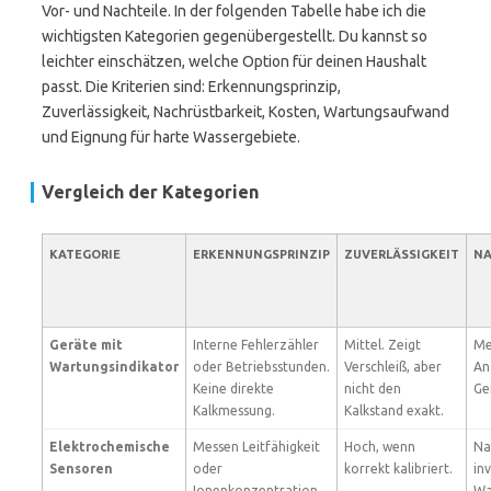
Vor- und Nachteile. In der folgenden Tabelle habe ich die
wichtigsten Kategorien gegenübergestellt. Du kannst so
leichter einschätzen, welche Option für deinen Haushalt
passt. Die Kriterien sind: Erkennungsprinzip,
Zuverlässigkeit, Nachrüstbarkeit, Kosten, Wartungsaufwand
und Eignung für harte Wassergebiete.
Vergleich der Kategorien
KATEGORIE
ERKENNUNGSPRINZIP
ZUVERLÄSSIGKEIT
NA
Geräte mit
Interne Fehlerzähler
Mittel. Zeigt
Me
Wartungsindikator
oder Betriebsstunden.
Verschleiß, aber
An
Keine direkte
nicht den
Ge
Kalkmessung.
Kalkstand exakt.
Elektrochemische
Messen Leitfähigkeit
Hoch, wenn
Na
Sensoren
oder
korrekt kalibriert.
in
Ionenkonzentration.
Wa