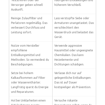
Teststreifen oder der
häufigeren Entkalkungen und
Versorger geben schnell
höherem Verschleiß.
Auskunft.
Reinige Zulauffilter und
Lass verstopfte Siebe oder
Perlatoren regelmäßig. Das
Armaturen unangetastet. Das
verbessert Durchfluss und
verschlechtert den
Leistung sofort.
Wasserdruck und belastet das
Gerät.
Nutze vom Hersteller
Verwende aggressive
empfohlene
Hausmittel oder ungeeignete
Entkalkungsmittel und
Chemikalien. Das kann
Methoden. So vermeidest du
Heizelemente und
Beschädigungen.
Dichtungen schädigen.
Setze bei hohem
Verlasse dich nur auf
Kalkaufkommen auf Filter
gelegentliche Entkalkungen.
oder Wasserenthärter.
Das ist auf Dauer
Langfristig sparst du Energie
kostspieliger als Prävention.
und Reparaturen.
Hol bei Unklarheiten einen
Versuche riskante