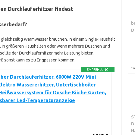
ten Durchlauferhitzer findest
b
sserbedarf?
D
n gleichzeitig Warmwasser brauchen. In einem Single-Haushalt
ung. In größeren Haushalten oder wenn mehrere Duschen und
ollte der Durchlauferhitzer mehr Leistung bieten.
arf, sonst kann es zu Engpässen kommen.
*
A
EMPFEHLUNG
cher Durchlauferhitzer, 6000W 220V Mini
Elektro Wassererhitzer, Untertischboiler
Heißwassersystem für Dusche Küche Garten,
esbarer Led-Temperaturanzeige
S
D
H