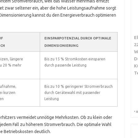
höhtem Stromverbrauch, weil das Wasser mehrmals erhitzt
tet zwar seltener ein, aber die hohe Leistungsaufnahme sorgt
e Dimensionierung kannst du den Energieverbrauch optimieren
E
UF
EINSPARPOTENZIAL DURCH OPTIMALE
2
UCH
DIMENSIONIERUNG
W
D
izen, längere
Bis zu 15 % Stromkosten einsparen
zu 20 % mehr
durch passende Leistung
K
T
aufnahme,
Bis zu 10 % geringerer Stromverbrauch
ei kurzen
durch Gerätewahl mit passender
en
Leistung
*
A
rhitzers vermeidet unnötige Mehrkosten. Ob zu klein oder
n jedem Fall zu höherem Stromverbrauch. Die optimale Wahl
e Betriebskosten deutlich.