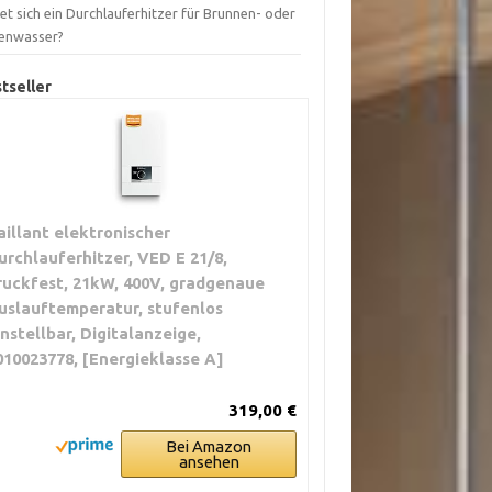
et sich ein Durchlauferhitzer für Brunnen- oder
enwasser?
tseller
aillant elektronischer
urchlauferhitzer, VED E 21/8,
ruckfest, 21kW, 400V, gradgenaue
uslauftemperatur, stufenlos
instellbar, Digitalanzeige,
010023778, [Energieklasse A]
319,00 €
Bei Amazon
ansehen