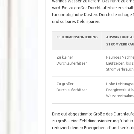
warmes Wasser zu liefern. Das führt zu er
wird. Ein zu großer Durchlauferhitzer schal
für unnötig hohe Kosten. Durch die richtig
und so bares Geld sparen.
FEHLDIMENSIONIERUNG
AUSWIRKUNG A
STROMVERBRA
Zu kleiner
Häufiges Nachhe
Durchlauferhitzer
Laufzeiten, bis 
Stromverbrauch
Zu großer
Hohe Leistungs
Durchlauferhitzer
Energieverlust b
Wasserentnahm
Eine gut abgestimmte Größe des Durchlaufe
zu groß – eine Fehldimensionierung führt i
reduziert deinen Energiebedarf und senkt di