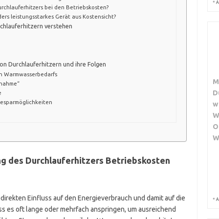
*
A
urchlauferhitzers bei den Betriebskosten?
nders leistungsstarkes Gerät aus Kostensicht?
chlauferhitzern verstehen
on Durchlauferhitzern und ihre Folgen
hen Warmwasserbedarfs
M
ßnahme“
D
e
iesparmöglichkeiten
w
W
O
W
ng des Durchlauferhitzers Betriebskosten
direkten Einfluss auf den Energieverbrauch und damit auf die
*
A
uss es oft lange oder mehrfach anspringen, um ausreichend