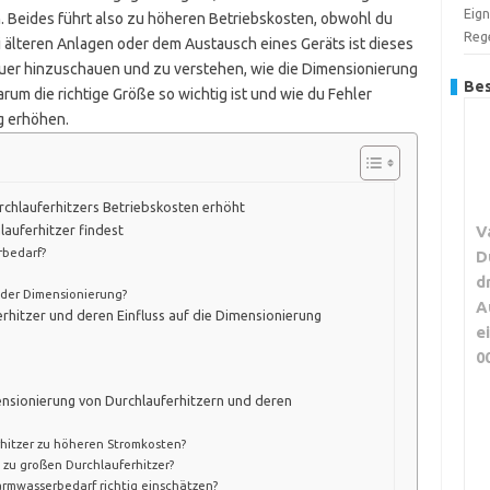
Eign
n. Beides führt also zu höheren Betriebskosten, obwohl du
Reg
i älteren Anlagen oder dem Austausch eines Geräts ist dieses
auer hinzuschauen und zu verstehen, wie die Dimensionierung
Bes
warum die richtige Größe so wichtig ist und wie du Fehler
g erhöhen.
rchlauferhitzers Betriebskosten erhöht
V
lauferhitzer findest
rbedarf?
D
d
 der Dimensionierung?
A
rhitzer und deren Einfluss auf die Dimensionierung
e
0
ensionierung von Durchlauferhitzern und deren
rhitzer zu höheren Stromkosten?
zu großen Durchlauferhitzer?
rmwasserbedarf richtig einschätzen?