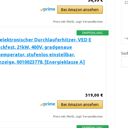
54,99 €
2
Bei Amazon ansehen
Preis inkl. MwSt., zzgl. Versandkosten
EMPFEHLUNG
*
 elektronischer Durchlauferhitzer, VED E
A
uckfest, 21kW, 400V, gradgenaue
Suc
emperatur, stufenlos einstellbar,
nzeige, 0010023778, [Energieklasse A]
319,00 €
Bei Amazon ansehen
Preis inkl. MwSt., zzgl. Versandkosten
EMPFEHLUNG