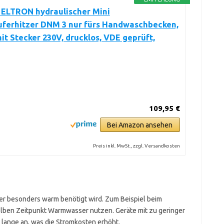
 ELTRON hydraulischer Mini
uferhitzer DNM 3 nur fürs Handwaschbecken,
mit Stecker 230V, drucklos, VDE geprüft,
109,95 €
Bei Amazon ansehen
Preis inkl. MwSt., zzgl. Versandkosten
?
er besonders warm benötigt wird. Zum Beispiel beim
ben Zeitpunkt Warmwasser nutzen. Geräte mit zu geringer
 lange an, was die Stromkosten erhöht.