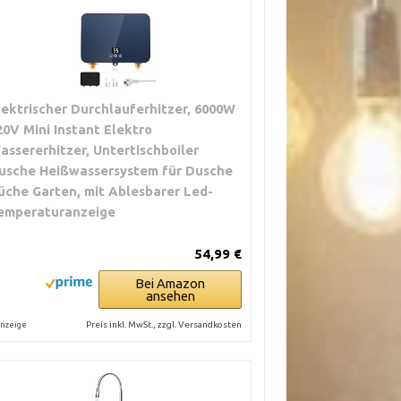
lektrischer Durchlauferhitzer, 6000W
20V Mini Instant Elektro
assererhitzer, Untertischboiler
usche Heißwassersystem für Dusche
üche Garten, mit Ablesbarer Led-
emperaturanzeige
54,99 €
Bei Amazon
ansehen
Preis inkl. MwSt., zzgl. Versandkosten
nzeige