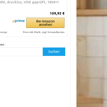
30V, drucklos, VDE geprüft, 185411
109,95 €
Bei Amazon
ansehen
Preis inkl. MwSt., zzgl. Versandkosten
nzeige
hen
Suchen