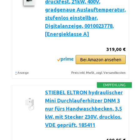
druckfest, 21kW, 400V,
gradgenaue Auslauftemperatur,
stufenlos einstellbar,
Digitalanzeige, 0010023778,
[Energieklasse A]
319,00 €
Bei Amazon ansehen
*
Preis inkl. MwSt., zzgl. Versandkosten
Anzeige
EMPFEHLUNG
STIEBEL ELTRON hydraulischer
Mini Durchlauferhitzer DNM 3
nur fürs Handwaschbecken, 3,5
kW, mit Stecker 230V, drucklos,
VDE geprüft, 185411