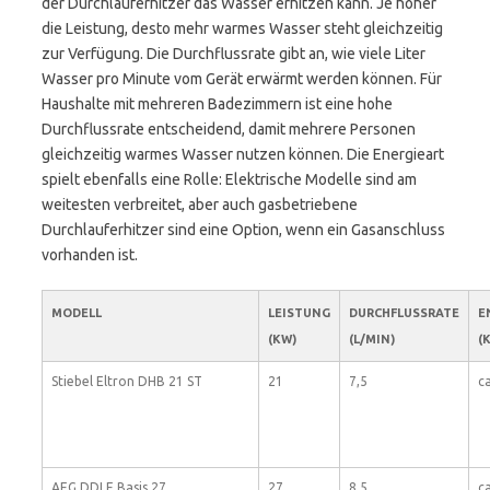
der Durchlauferhitzer das Wasser erhitzen kann. Je höher
die Leistung, desto mehr warmes Wasser steht gleichzeitig
zur Verfügung. Die Durchflussrate gibt an, wie viele Liter
Wasser pro Minute vom Gerät erwärmt werden können. Für
Haushalte mit mehreren Badezimmern ist eine hohe
Durchflussrate entscheidend, damit mehrere Personen
gleichzeitig warmes Wasser nutzen können. Die Energieart
spielt ebenfalls eine Rolle: Elektrische Modelle sind am
weitesten verbreitet, aber auch gasbetriebene
Durchlauferhitzer sind eine Option, wenn ein Gasanschluss
vorhanden ist.
MODELL
LEISTUNG
DURCHFLUSSRATE
E
(KW)
(L/MIN)
(
Stiebel Eltron DHB 21 ST
21
7,5
ca
AEG DDLE Basis 27
27
8,5
ca