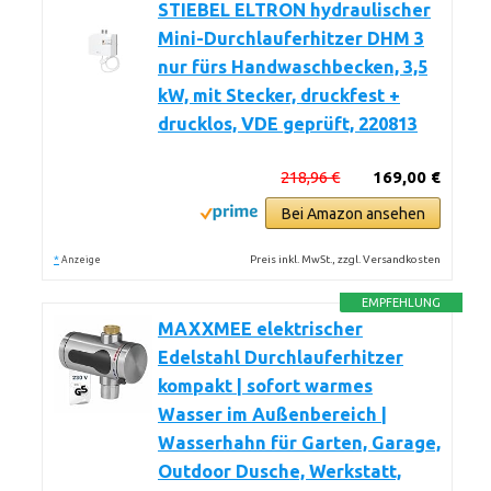
STIEBEL ELTRON hydraulischer
Mini-Durchlauferhitzer DHM 3
nur fürs Handwaschbecken, 3,5
kW, mit Stecker, druckfest +
drucklos, VDE geprüft, 220813
218,96 €
169,00 €
Bei Amazon ansehen
*
Preis inkl. MwSt., zzgl. Versandkosten
Anzeige
EMPFEHLUNG
MAXXMEE elektrischer
Edelstahl Durchlauferhitzer
kompakt | sofort warmes
Wasser im Außenbereich |
Wasserhahn für Garten, Garage,
Outdoor Dusche, Werkstatt,