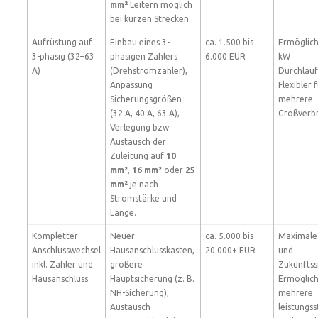
mm²
Leitern möglich
bei kurzen Strecken.
Aufrüstung auf
Einbau eines 3-
ca. 1.500 bis
Ermöglich
3-phasig (32–63
phasigen Zählers
6.000 EUR
kW
A)
(Drehstromzähler),
Durchlauf
Anpassung
Flexibler 
Sicherungsgrößen
mehrere
(32 A, 40 A, 63 A),
Großverbr
Verlegung bzw.
Austausch der
Zuleitung auf
10
mm²
,
16 mm²
oder
25
mm²
je nach
Stromstärke und
Länge.
Kompletter
Neuer
ca. 5.000 bis
Maximale 
Anschlusswechsel
Hausanschlusskasten,
20.000+ EUR
und
inkl. Zähler und
größere
Zukunftss
Hausanschluss
Hauptsicherung (z. B.
Ermöglich
NH-Sicherung),
mehrere
Austausch
leistungss