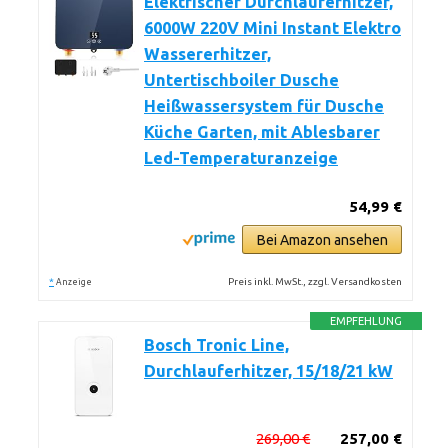
Elektrischer Durchlauferhitzer,
6000W 220V Mini Instant Elektro
Wassererhitzer,
Untertischboiler Dusche
Heißwassersystem für Dusche
Küche Garten, mit Ablesbarer
Led-Temperaturanzeige
54,99 €
Bei Amazon ansehen
*
Preis inkl. MwSt., zzgl. Versandkosten
Anzeige
EMPFEHLUNG
Bosch Tronic Line,
Durchlauferhitzer, 15/18/21 kW
269,00 €
257,00 €