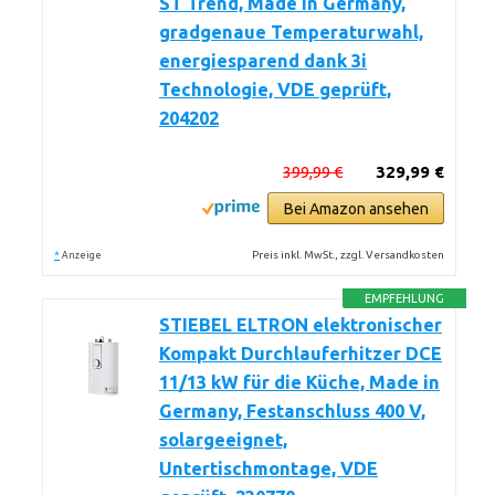
ST Trend, Made in Germany,
gradgenaue Temperaturwahl,
energiesparend dank 3i
Technologie, VDE geprüft,
204202
399,99 €
329,99 €
Bei Amazon ansehen
*
Preis inkl. MwSt., zzgl. Versandkosten
Anzeige
EMPFEHLUNG
STIEBEL ELTRON elektronischer
Kompakt Durchlauferhitzer DCE
11/13 kW für die Küche, Made in
Germany, Festanschluss 400 V,
solargeeignet,
Untertischmontage, VDE