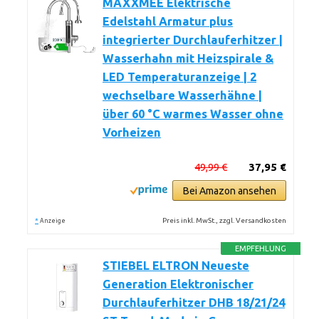
MAXXMEE Elektrische
Edelstahl Armatur plus
integrierter Durchlauferhitzer |
Wasserhahn mit Heizspirale &
LED Temperaturanzeige | 2
wechselbare Wasserhähne |
über 60 °C warmes Wasser ohne
Vorheizen
49,99 €
37,95 €
Bei Amazon ansehen
*
Preis inkl. MwSt., zzgl. Versandkosten
Anzeige
EMPFEHLUNG
STIEBEL ELTRON Neueste
Generation Elektronischer
Durchlauferhitzer DHB 18/21/24