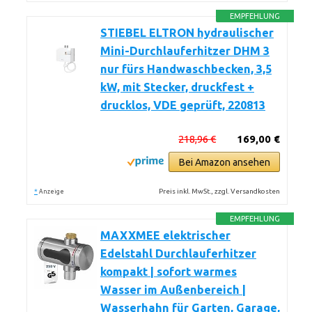
EMPFEHLUNG
STIEBEL ELTRON hydraulischer
Mini-Durchlauferhitzer DHM 3
nur fürs Handwaschbecken, 3,5
kW, mit Stecker, druckfest +
drucklos, VDE geprüft, 220813
218,96 €
169,00 €
Bei Amazon ansehen
*
Preis inkl. MwSt., zzgl. Versandkosten
Anzeige
EMPFEHLUNG
MAXXMEE elektrischer
Edelstahl Durchlauferhitzer
kompakt | sofort warmes
Wasser im Außenbereich |
Wasserhahn für Garten, Garage,