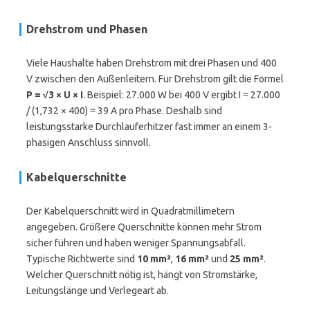
Drehstrom und Phasen
Viele Haushalte haben Drehstrom mit drei Phasen und 400
V zwischen den Außenleitern. Für Drehstrom gilt die Formel
P = √3 × U × I
. Beispiel: 27.000 W bei 400 V ergibt I ≈ 27.000
/ (1,732 × 400) ≈ 39 A pro Phase. Deshalb sind
leistungsstarke Durchlauferhitzer fast immer an einem 3-
phasigen Anschluss sinnvoll.
Kabelquerschnitte
Der Kabelquerschnitt wird in Quadratmillimetern
angegeben. Größere Querschnitte können mehr Strom
sicher führen und haben weniger Spannungsabfall.
Typische Richtwerte sind
10 mm²
,
16 mm²
und
25 mm²
.
Welcher Querschnitt nötig ist, hängt von Stromstärke,
Leitungslänge und Verlegeart ab.