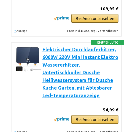
109,95 €
Bei Amazon ansehen
*
Preis inkl. MwSt., zzgl. Versandkosten
Anzeige
EMPFEHLUNG
Elektrischer Durchlauferhitzer,
6000W 220V Mini Instant Elektro
Wassererhitzer,
Untertischboiler Dusche
Heißwassersystem für Dusche
Küche Garten, mit Ablesbarer
Led-Temperaturanzeige
54,99 €
Bei Amazon ansehen
*
Preis inkl. MwSt., zzgl. Versandkosten