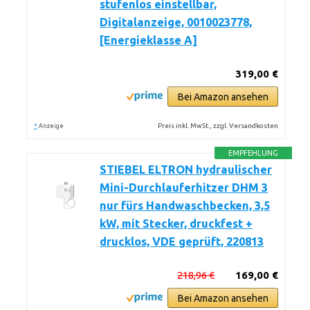
stufenlos einstellbar,
Digitalanzeige, 0010023778,
[Energieklasse A]
319,00 €
Bei Amazon ansehen
*
Preis inkl. MwSt., zzgl. Versandkosten
Anzeige
EMPFEHLUNG
STIEBEL ELTRON hydraulischer
Mini-Durchlauferhitzer DHM 3
nur fürs Handwaschbecken, 3,5
kW, mit Stecker, druckfest +
drucklos, VDE geprüft, 220813
218,96 €
169,00 €
Bei Amazon ansehen