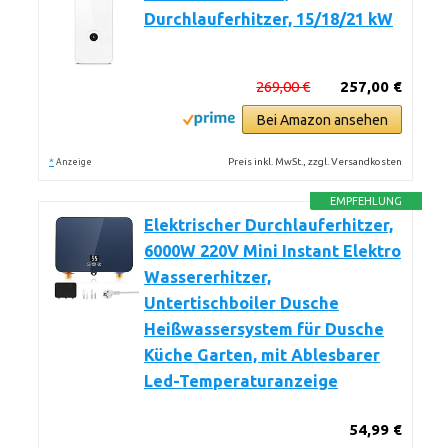
Durchlauferhitzer, 15/18/21 kW
269,00 €
257,00 €
Bei Amazon ansehen
*
Preis inkl. MwSt., zzgl. Versandkosten
Anzeige
EMPFEHLUNG
Elektrischer Durchlauferhitzer,
6000W 220V Mini Instant Elektro
Wassererhitzer,
Untertischboiler Dusche
Heißwassersystem für Dusche
Küche Garten, mit Ablesbarer
Led-Temperaturanzeige
54,99 €