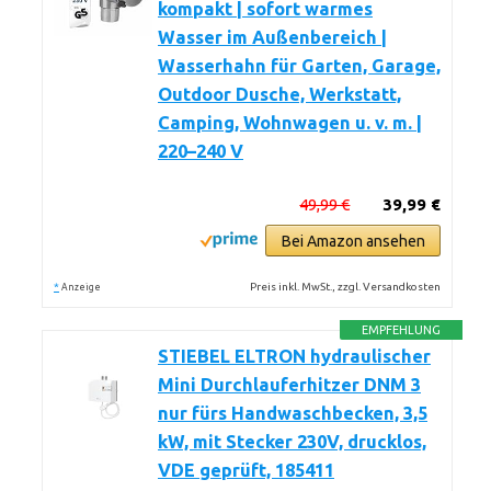
kompakt | sofort warmes
Wasser im Außenbereich |
Wasserhahn für Garten, Garage,
Outdoor Dusche, Werkstatt,
Camping, Wohnwagen u. v. m. |
220–240 V
49,99 €
39,99 €
Bei Amazon ansehen
*
Preis inkl. MwSt., zzgl. Versandkosten
Anzeige
EMPFEHLUNG
STIEBEL ELTRON hydraulischer
Mini Durchlauferhitzer DNM 3
nur fürs Handwaschbecken, 3,5
kW, mit Stecker 230V, drucklos,
VDE geprüft, 185411