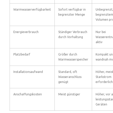
Warmwasserverfügbarkeit
Sofort verfügbar in
Unbegrenzt,
begrenzter Menge
begrenzte
Volumen pr
Energieverbrauch
Ständiger Verbrauch
Nur bei
durch Vorhaltung
Wasserent
aktiv
Platzbedarf
Größer durch
Kompakt un
Warmwasserspeicher
wandnah mo
Installationsaufwand
Standard, oft
Höher, meis
Wasseranschluss
Starkstrom
genügt
erforderlich
Anschaffungskosten
Meist günstiger
Höher, vor a
leistungssta
Geräten