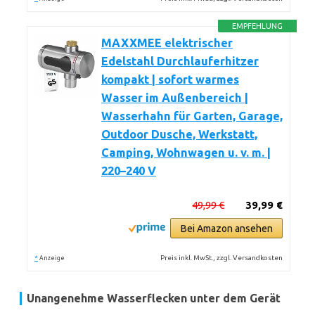
EMPFEHLUNG
MAXXMEE elektrischer
Edelstahl Durchlauferhitzer
kompakt | sofort warmes
Wasser im Außenbereich |
Wasserhahn für Garten, Garage,
Outdoor Dusche, Werkstatt,
Camping, Wohnwagen u. v. m. |
220–240 V
49,99 €
39,99 €
Bei Amazon ansehen
*
Preis inkl. MwSt., zzgl. Versandkosten
Anzeige
Unangenehme Wasserflecken unter dem Gerät