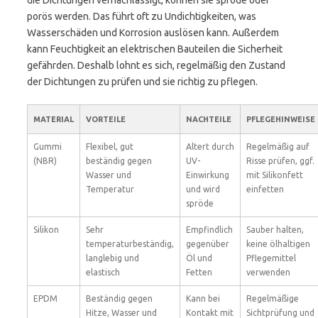
die Dichtungen vernachlässigt, können sie spröde oder
porös werden. Das führt oft zu Undichtigkeiten, was
Wasserschäden und Korrosion auslösen kann. Außerdem
kann Feuchtigkeit an elektrischen Bauteilen die Sicherheit
gefährden. Deshalb lohnt es sich, regelmäßig den Zustand
der Dichtungen zu prüfen und sie richtig zu pflegen.
MATERIAL
VORTEILE
NACHTEILE
PFLEGEHINWEISE
Gummi
Flexibel, gut
Altert durch
Regelmäßig auf
(NBR)
beständig gegen
UV-
Risse prüfen, ggf.
Wasser und
Einwirkung
mit Silikonfett
Temperatur
und wird
einfetten
spröde
Silikon
Sehr
Empfindlich
Sauber halten,
temperaturbeständig,
gegenüber
keine ölhaltigen
langlebig und
Öl und
Pflegemittel
elastisch
Fetten
verwenden
EPDM
Beständig gegen
Kann bei
Regelmäßige
Hitze, Wasser und
Kontakt mit
Sichtprüfung und