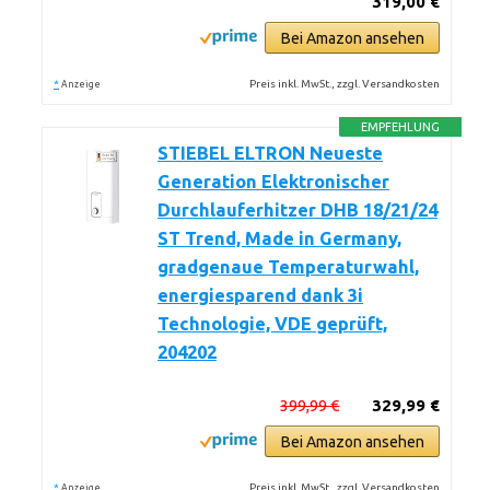
319,00 €
Bei Amazon ansehen
*
Preis inkl. MwSt., zzgl. Versandkosten
Anzeige
EMPFEHLUNG
STIEBEL ELTRON Neueste
Generation Elektronischer
Durchlauferhitzer DHB 18/21/24
ST Trend, Made in Germany,
gradgenaue Temperaturwahl,
energiesparend dank 3i
Technologie, VDE geprüft,
204202
399,99 €
329,99 €
Bei Amazon ansehen
*
Preis inkl. MwSt., zzgl. Versandkosten
Anzeige