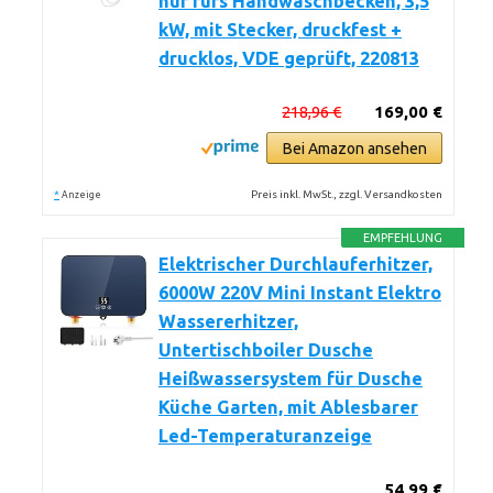
nur fürs Handwaschbecken, 3,5
kW, mit Stecker, druckfest +
drucklos, VDE geprüft, 220813
218,96 €
169,00 €
Bei Amazon ansehen
*
Preis inkl. MwSt., zzgl. Versandkosten
Anzeige
EMPFEHLUNG
Elektrischer Durchlauferhitzer,
6000W 220V Mini Instant Elektro
Wassererhitzer,
Untertischboiler Dusche
Heißwassersystem für Dusche
Küche Garten, mit Ablesbarer
Led-Temperaturanzeige
54,99 €