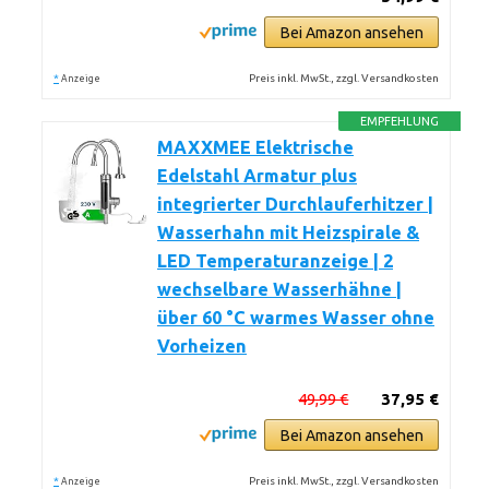
Bei Amazon ansehen
*
Preis inkl. MwSt., zzgl. Versandkosten
Anzeige
EMPFEHLUNG
MAXXMEE Elektrische
Edelstahl Armatur plus
integrierter Durchlauferhitzer |
Wasserhahn mit Heizspirale &
LED Temperaturanzeige | 2
wechselbare Wasserhähne |
über 60 °C warmes Wasser ohne
Vorheizen
49,99 €
37,95 €
Bei Amazon ansehen
*
Preis inkl. MwSt., zzgl. Versandkosten
Anzeige