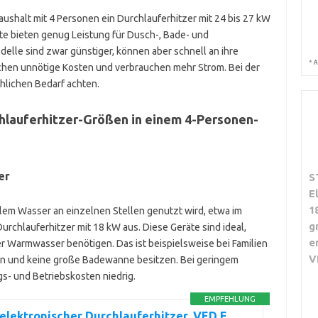
Haushalt mit 4 Personen ein Durchlauferhitzer mit 24 bis 27 kW
äte bieten genug Leistung für Dusch-, Bade- und
elle sind zwar günstiger, können aber schnell an ihre
*
A
hen unnötige Kosten und verbrauchen mehr Strom. Bei der
hlichen Bedarf achten.
chlauferhitzer-Größen in einem 4-Personen-
er
S
E
1
lem Wasser an einzelnen Stellen genutzt wird, etwa im
g
Durchlauferhitzer mit 18 kW aus. Diese Geräte sind ideal,
e
r Warmwasser benötigen. Das ist beispielsweise bei Familien
V
tzen und keine große Badewanne besitzen. Bei geringem
- und Betriebskosten niedrig.
EMPFEHLUNG
 elektronischer Durchlauferhitzer, VED E