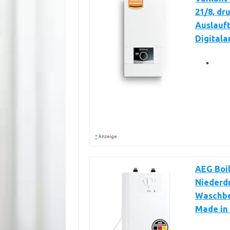
21/8, dr
Auslauft
Digitala
*
Anzeige
AEG Boil
Niederdr
Waschbec
Made in