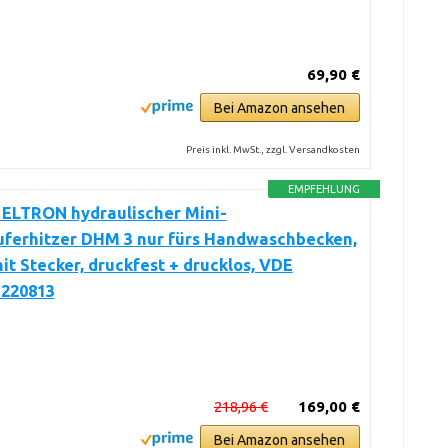
69,90 €
Bei Amazon ansehen
Preis inkl. MwSt., zzgl. Versandkosten
EMPFEHLUNG
 ELTRON hydraulischer Mini-
uferhitzer DHM 3 nur fürs Handwaschbecken,
mit Stecker, druckfest + drucklos, VDE
 220813
218,96 €
169,00 €
Bei Amazon ansehen