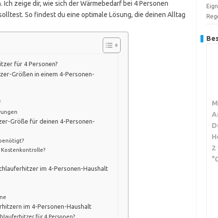
n. Ich zeige dir, wie sich der Wärmebedarf bei 4 Personen
Eign
lltest. So findest du eine optimale Lösung, die deinen Alltag
Reg
Bes
itzer für 4 Personen?
itzer-Größen in einem 4-Personen-
M
f
erungen
A
itzer-Größe für deinen 4-Personen-
D
H
benötigt?
2
d Kostenkontrolle?
°
chlauferhitzer im 4-Personen-Haushalt
ine
rhitzern im 4-Personen-Haushalt
hlauferhitzer für 4 Personen?