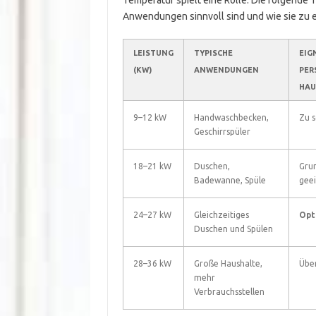
Temperatur spielt eine Rolle. Die folgende 
Anwendungen sinnvoll sind und wie sie zu 
LEISTUNG
TYPISCHE
EIG
(KW)
ANWENDUNGEN
PER
HAU
9–12 kW
Handwaschbecken,
Zu 
Geschirrspüler
18–21 kW
Duschen,
Grun
Badewanne, Spüle
gee
24–27 kW
Gleichzeitiges
Opt
Duschen und Spülen
28–36 kW
Große Haushalte,
Übe
mehr
Verbrauchsstellen