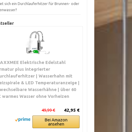
et sich ein Durchlauferhitzer für Brunnen- oder
enwasser?
tseller
AXXMEE Elektrische Edelstahl
rmatur plus integrierter
urchlauferhitzer | Wasserhahn mit
eizspirale & LED Temperaturanzeige |
 wechselbare Wasserhähne | über 60
C warmes Wasser ohne Vorheizen
49,99 €
42,95 €
Bei Amazon
ansehen