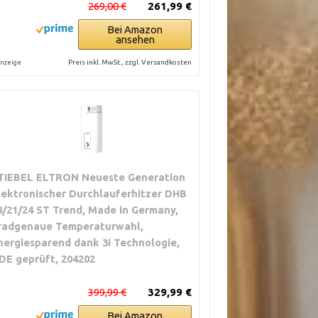
269,00 €
261,99 €
Bei Amazon
ansehen
Preis inkl. MwSt., zzgl. Versandkosten
nzeige
TIEBEL ELTRON Neueste Generation
lektronischer Durchlauferhitzer DHB
8/21/24 ST Trend, Made in Germany,
radgenaue Temperaturwahl,
nergiesparend dank 3i Technologie,
DE geprüft, 204202
399,99 €
329,99 €
Bei Amazon