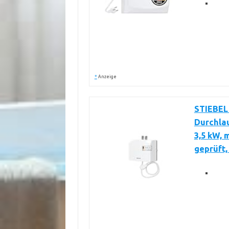
*
Anzeige
STIEBEL
Durchla
3,5 kW, 
geprüft,