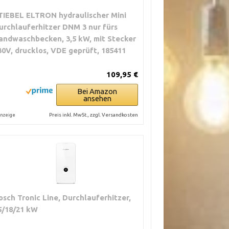
TIEBEL ELTRON hydraulischer Mini
urchlauferhitzer DNM 3 nur fürs
andwaschbecken, 3,5 kW, mit Stecker
30V, drucklos, VDE geprüft, 185411
109,95 €
Bei Amazon
ansehen
Preis inkl. MwSt., zzgl. Versandkosten
nzeige
osch Tronic Line, Durchlauferhitzer,
5/18/21 kW