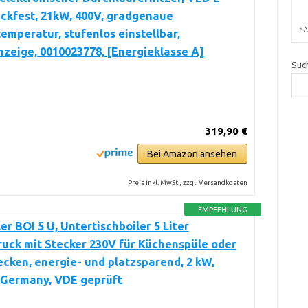
uckfest, 21kW, 400V, gradgenaue
*
A
emperatur, stufenlos einstellbar,
nzeige, 0010023778, [Energieklasse A]
Suc
319,90 €
Bei Amazon ansehen
Preis inkl. MwSt., zzgl. Versandkosten
EMPFEHLUNG
er BOI 5 U, Untertischboiler 5 Liter
uck mit Stecker 230V für Küchenspüle oder
ken, energie- und platzsparend, 2 kW,
 Germany, VDE geprüft