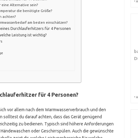
*
A
 eine Alternative sein?
emperatur die benötigte Größe?
h achten?
armwasserbedarf am besten einschätzen?
 eines Durchlauferhitzers für 4 Personen
elche Leistung ist wichtig?
rs
b
ge
D
chlauferhitzer für 4 Personen?
*
A
t sich vor allem nach dem Warmwasserverbrauch und den
n solltest du darauf achten, dass das Gerät genügend
eichzeitig zu bedienen. Typisch sind höhere Anforderungen
 Händewaschen oder Geschirrspülen. Auch die gewünschte