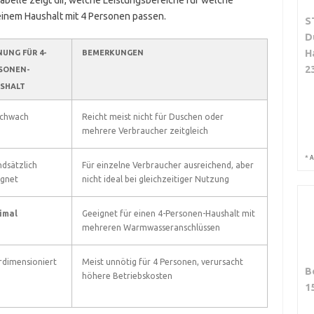
Tabelle zeigt dir, welche Leistungsbereiche für welche
einem Haushalt mit 4 Personen passen.
S
D
H
NUNG FÜR 4-
BEMERKUNGEN
2
SONEN-
SHALT
schwach
Reicht meist nicht für Duschen oder
mehrere Verbraucher zeitgleich
*
A
dsätzlich
Für einzelne Verbraucher ausreichend, aber
ignet
nicht ideal bei gleichzeitiger Nutzung
imal
Geeignet für einen 4-Personen-Haushalt mit
mehreren Warmwasseranschlüssen
rdimensioniert
Meist unnötig für 4 Personen, verursacht
B
höhere Betriebskosten
1